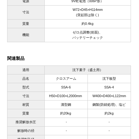
電源
9V乾電池（006P形）
W72×D45×H114mm
寸法
(突起部は除く)
質量
約0.4kg
ゼロ点調整(前面)、
機能
バッテリーチェック
関連製品
適用
沈下素子（盛土用）
品名
クロスアーム
沈下板型
型式
SSA-6
SSA-4
寸法
H50×D100×L2000mm
W400×D400×L122mm
材質
溝型鋼
鋼製(防錆処理)、塩ビ
質量
約20kg
約2kg
推奨解放水圧
-
-
解放時の径
-
-