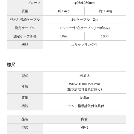
プローブ
φ26×L250mm
質量
約7.4kg
約11.4kg
指示計接続ケーブル
2心ケーブル 2m
測定ケーブル
メジャー付2心ケーブル(1mm読み)
測定ケーブル長
50m
100m
機能
スリップリング付
標尺
型式
MLS-S
W65×D110×H590mm
寸法
(指示計取付金具は除く)
質量
約2kg
機能
ドラム、指示計取付金具付
品名
内管
型式
MP-3