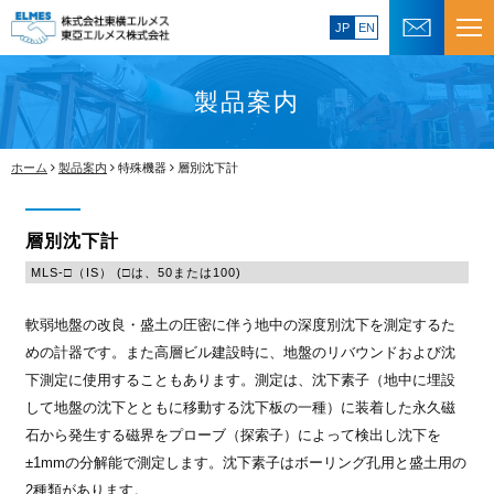
JP
EN
製品案内
ホーム
製品案内
特殊機器
層別沈下計
層別沈下計
MLS-□（IS） (□は、50または100)
軟弱地盤の改良・盛土の圧密に伴う地中の深度別沈下を測定するた
めの計器です。また高層ビル建設時に、地盤のリバウンドおよび沈
下測定に使用することもあります。測定は、沈下素子（地中に埋設
して地盤の沈下とともに移動する沈下板の一種）に装着した永久磁
石から発生する磁界をプローブ（探索子）によって検出し沈下を
±1mmの分解能で測定します。沈下素子はボーリング孔用と盛土用の
2種類があります。