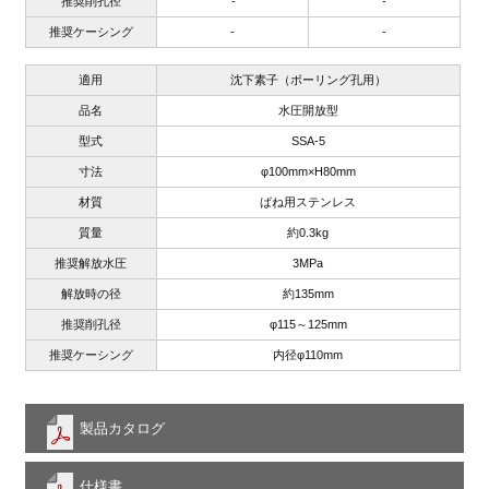
推奨削孔径
-
-
推奨ケーシング
-
-
適用
沈下素子（ボーリング孔用）
品名
水圧開放型
型式
SSA-5
寸法
φ100mm×H80mm
材質
ばね用ステンレス
質量
約0.3kg
推奨解放水圧
3MPa
解放時の径
約135mm
推奨削孔径
φ115～125mm
推奨ケーシング
内径φ110mm
製品カタログ
仕様書