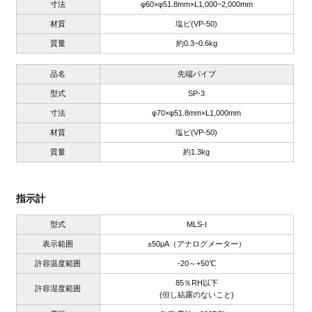
寸法
φ60×φ51.8mm×L1,000~2,000mm
材質
塩ピ(VP-50)
質量
約0.3~0.6kg
品名
先端パイプ
型式
SP-3
寸法
φ70×φ51.8mm×L1,000mm
材質
塩ピ(VP-50)
質量
約1.3kg
指示計
型式
MLS-I
表示範囲
±50μA（アナログメーター）
許容温度範囲
-20～+50℃
85％RH以下
許容湿度範囲
(但し結露のないこと)