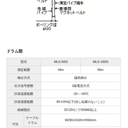
ドラム部
型式
MLS-50IS
MLS-100IS
測定範囲
49m
99m
検出方式
磁気検出
出力信号形態
2線電流方式
許容温度範囲
-20～+50℃
許容湿度範囲
85％RH以下(但し結露のないこと)
絶縁抵抗
DC25Vにて500MΩ以上
ケーブル
W290×D320×H360mm
ドラム
寸法