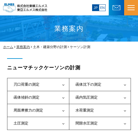
JP
EN
業務案内
ホーム
業務案内
土木・建築分野の計測
ケーソン計測
ニューマチックケーソンの計測
刃口荷重の測定
函体沈下の測定
函体傾斜の測定
函内気圧測定
周面摩擦力の測定
水荷重測定
土圧測定
間隙水圧測定