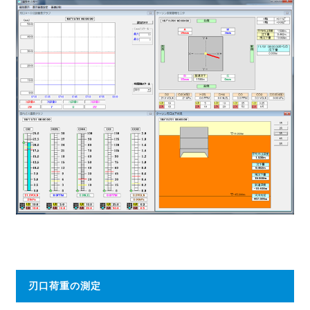
刃口荷重の測定