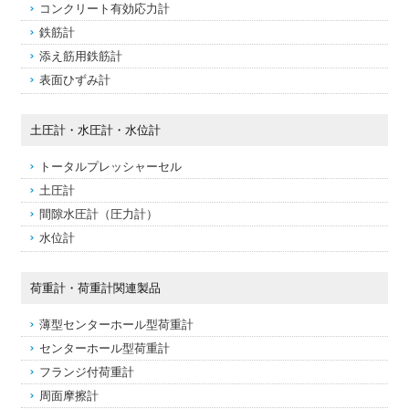
コンクリート有効応力計
鉄筋計
添え筋用鉄筋計
表面ひずみ計
土圧計・水圧計・水位計
トータルプレッシャーセル
土圧計
間隙水圧計（圧力計）
水位計
荷重計・荷重計関連製品
薄型センターホール型荷重計
センターホール型荷重計
フランジ付荷重計
周面摩擦計