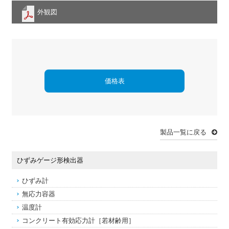
外観図
価格表
製品一覧に戻る
ひずみゲージ形検出器
ひずみ計
無応力容器
温度計
コンクリート有効応力計［若材齢用］