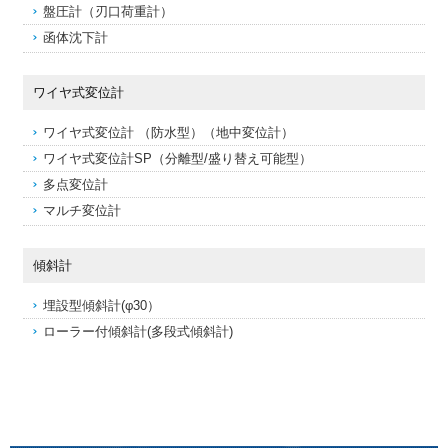
盤圧計（刃口荷重計）
函体沈下計
ワイヤ式変位計
ワイヤ式変位計 （防水型）（地中変位計）
ワイヤ式変位計SP（分離型/盛り替え可能型）
多点変位計
マルチ変位計
傾斜計
埋設型傾斜計(φ30）
ローラー付傾斜計(多段式傾斜計)