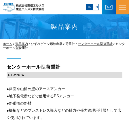
JP
EN
製品案内
ホーム
製品案内
ひずみゲージ形検出器
荷重計
センターホール型荷重計
センタ
ーホール型荷重計
センターホール型荷重計
GL-□NCA
●斜面や山留め壁のアースアンカー
●地下発電所などで使用するPSアンカー
●斜張橋の斜材
●橋桁などのプレストレス導入などの軸力や張力管理用計器として広
く使用されています。