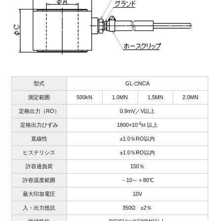
型式
GL-□NCA
測定範囲
500kN
1.0MN
1.5MN
2.0MN
定格出力（RO）
0.9mV／V以上
-6
定格出力ひずみ
1800×10
st 以上
直線性
±1.0％RO以内
ヒステリシス
±1.0％RO以内
許容過負荷
150％
許容温度範囲
－10～＋80℃
最大印加電圧
10V
入・出力抵抗
350Ω ±2％