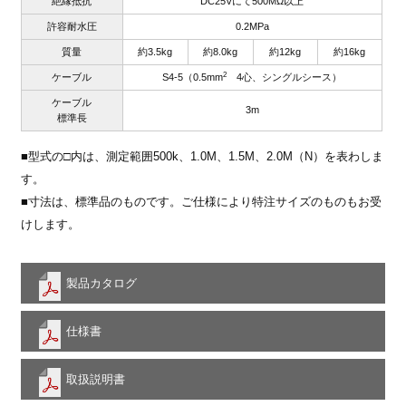
絶縁抵抗
DC25Vにて500MΩ以上
許容耐水圧
0.2MPa
質量
約3.5kg
約8.0kg
約12kg
約16kg
2
ケーブル
S4-5（0.5mm
4心、シングルシース）
ケーブル
3m
標準長
■型式の□内は、測定範囲500k、1.0M、1.5M、2.0M（N）を表わしま
す。
■寸法は、標準品のものです。ご仕様により特注サイズのものもお受
けします。
製品カタログ
仕様書
取扱説明書